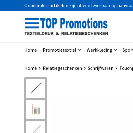
Onbedrukte artikelen zijn alleen leverbaar op aanvra
Home
Promotietextiel
Werkkleding
Spor
Home
Relatiegeschenken
Schrijfwaren
Touch