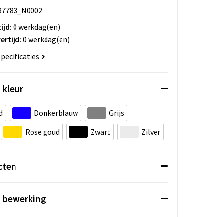
87783_N0002
ijd:
0 werkdag(en)
ertijd:
0 werkdag(en)
specificaties
 kleur
d
Donkerblauw
Grijs
Rose goud
Zwart
Zilver
cten
n bewerking