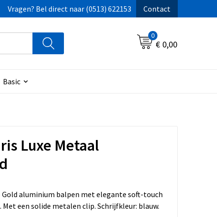
Vragen? Bel direct naar (0513) 622153
Contact
0
€ 0,00
Basic
ris Luxe Metaal
ed
 Gold aluminium balpen met elegante soft-touch
 Met een solide metalen clip. Schrijfkleur: blauw.