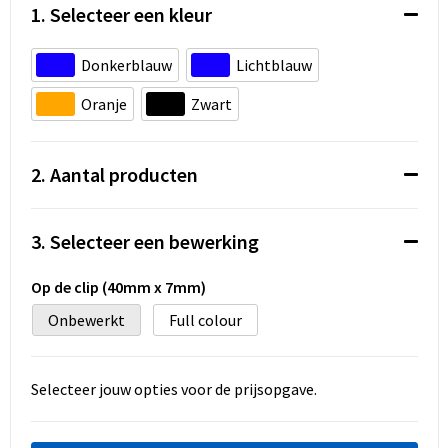
Koeltassen en Koelboxen
1. Selecteer een kleur
Accessoires voor tassen
Donkerblauw
Lichtblauw
Strandtassen
Oranje
Zwart
Heuptassen
2. Aantal producten
Documententassen
3. Selecteer een bewerking
Laptop hoezen en tassen
Op de clip (40mm x 7mm)
Autotassen
Onbewerkt
Full colour
Matrozentassen
Selecteer jouw opties voor de prijsopgave.
Kledingtassen
Rugzakken