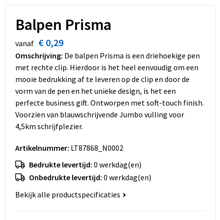
Dekens, Fleecedekens en Kussens
Schoenen
Sleutelhangers en Lanyards
Opvouwbare tassen
Balpen Prisma
Kledingaccessoires
Schorten en Sloven
Snoepgoed
Promotietassen
€ 0,29
vanaf
Gilets
Spellen voor binnen en buiten
Boodschappentassen
Omschrijving:
De balpen Prisma is een driehoekige pen
met rechte clip. Hierdoor is het heel eenvoudig om een
Restauranttextiel
Sport
Reistassen
mooie bedrukking af te leveren op de clip en door de
vorm van de pen en het unieke design, is het een
Hoofdbescherming
Veiligheid, Auto en Fiets
Schoudertassen
perfecte business gift. Ontworpen met soft-touch finish.
Voorzien van blauwschrijvende Jumbo vulling voor
Gehoorbescherming
Vrije tijd en Strand
Toilettassen
4,5km schrijfplezier.
Artikelnummer:
LT87868_N0002
Gereedschap
Koffers en Trolleys
Bedrukte levertijd:
0 werkdag(en)
Ademhalingsbescherming
Sporttassen
Onbedrukte levertijd:
0 werkdag(en)
Bekijk alle productspecificaties
Schoenentassen