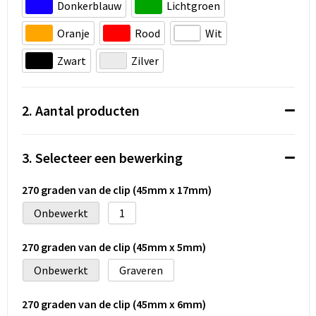
Koeltassen en Koelboxen
Donkerblauw
Lichtgroen
Oranje
Rood
Wit
Accessoires voor tassen
Zwart
Zilver
Strandtassen
Heuptassen
2. Aantal producten
Documententassen
3. Selecteer een bewerking
Laptop hoezen en tassen
270 graden van de clip (45mm x 17mm)
Autotassen
Onbewerkt
1
Matrozentassen
270 graden van de clip (45mm x 5mm)
Onbewerkt
Graveren
Kledingtassen
270 graden van de clip (45mm x 6mm)
Rugzakken