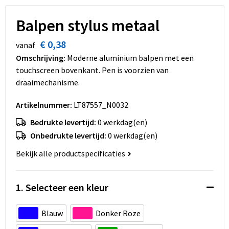
Dekens, Fleecedekens en Kussens
Schoenen
Sleutelhangers en Lanyards
Opvouwbare tassen
Balpen stylus metaal
Kledingaccessoires
Schorten en Sloven
Snoepgoed
Promotietassen
€ 0,38
vanaf
Gilets
Spellen voor binnen en buiten
Boodschappentassen
Omschrijving:
Moderne aluminium balpen met een
touchscreen bovenkant. Pen is voorzien van
Restauranttextiel
Sport
Reistassen
draaimechanisme.
Artikelnummer:
LT87557_N0032
Hoofdbescherming
Veiligheid, Auto en Fiets
Schoudertassen
Bedrukte levertijd:
0 werkdag(en)
Gehoorbescherming
Vrije tijd en Strand
Toilettassen
Onbedrukte levertijd:
0 werkdag(en)
Bekijk alle productspecificaties
Gereedschap
Koffers en Trolleys
Ademhalingsbescherming
Sporttassen
1. Selecteer een kleur
Schoenentassen
Blauw
Donker Roze