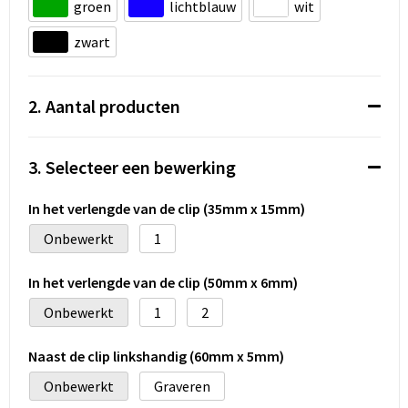
Koeltassen en Koelboxen
groen
lichtblauw
wit
zwart
Accessoires voor tassen
Strandtassen
2. Aantal producten
Heuptassen
3. Selecteer een bewerking
Documententassen
In het verlengde van de clip (35mm x 15mm)
Laptop hoezen en tassen
Onbewerkt
1
Autotassen
In het verlengde van de clip (50mm x 6mm)
Onbewerkt
1
2
Matrozentassen
Naast de clip linkshandig (60mm x 5mm)
Kledingtassen
Onbewerkt
Graveren
Rugzakken