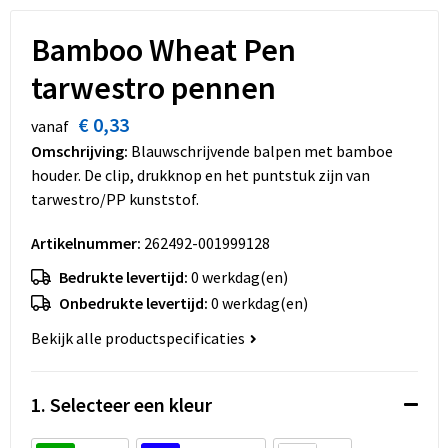
Dekens, Fleecedekens en Kussens
Schoenen
Sleutelhangers en Lanyards
Opvouwbare tassen
Bamboo Wheat Pen
Kledingaccessoires
Schorten en Sloven
Snoepgoed
Promotietassen
tarwestro pennen
Gilets
Spellen voor binnen en buiten
Boodschappentassen
€ 0,33
vanaf
Omschrijving:
Blauwschrijvende balpen met bamboe
Restauranttextiel
Sport
Reistassen
houder. De clip, drukknop en het puntstuk zijn van
tarwestro/PP kunststof.
Hoofdbescherming
Veiligheid, Auto en Fiets
Schoudertassen
Artikelnummer:
262492-001999128
Gehoorbescherming
Vrije tijd en Strand
Toilettassen
Bedrukte levertijd:
0 werkdag(en)
Onbedrukte levertijd:
0 werkdag(en)
Gereedschap
Koffers en Trolleys
Bekijk alle productspecificaties
Ademhalingsbescherming
Sporttassen
1. Selecteer een kleur
Schoenentassen