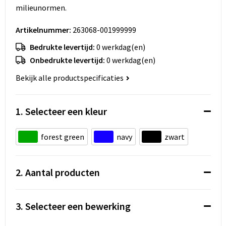
Koeltassen en Koelboxen
milieunormen.
Accessoires voor tassen
Artikelnummer:
263068-001999999
Bedrukte levertijd:
0 werkdag(en)
Strandtassen
Onbedrukte levertijd:
0 werkdag(en)
Heuptassen
Bekijk alle productspecificaties
Documententassen
1. Selecteer een kleur
Laptop hoezen en tassen
forest green
navy
zwart
Autotassen
2. Aantal producten
Matrozentassen
Kledingtassen
3. Selecteer een bewerking
Rugzakken