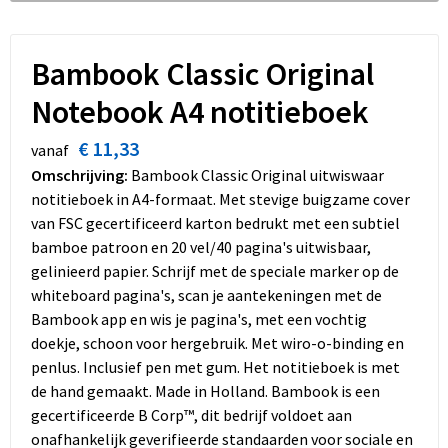
Dekens, Fleecedekens en Kussens
Schoenen
Sleutelhangers en Lanyards
Opvouwbare tassen
Kledingaccessoires
Schorten en Sloven
Snoepgoed
Promotietassen
Bambook Classic Original
Notebook A4 notitieboek
Gilets
Spellen voor binnen en buiten
Boodschappentassen
€ 11,33
vanaf
Restauranttextiel
Sport
Reistassen
Omschrijving:
Bambook Classic Original uitwiswaar
notitieboek in A4-formaat. Met stevige buigzame cover
Hoofdbescherming
Veiligheid, Auto en Fiets
Schoudertassen
van FSC gecertificeerd karton bedrukt met een subtiel
bamboe patroon en 20 vel/40 pagina's uitwisbaar,
Gehoorbescherming
Vrije tijd en Strand
Toilettassen
gelinieerd papier. Schrijf met de speciale marker op de
whiteboard pagina's, scan je aantekeningen met de
Gereedschap
Koffers en Trolleys
Bambook app en wis je pagina's, met een vochtig
doekje, schoon voor hergebruik. Met wiro-o-binding en
Ademhalingsbescherming
Sporttassen
penlus. Inclusief pen met gum. Het notitieboek is met
de hand gemaakt. Made in Holland. Bambook is een
Schoenentassen
gecertificeerde B Corp™, dit bedrijf voldoet aan
onafhankelijk geverifieerde standaarden voor sociale en