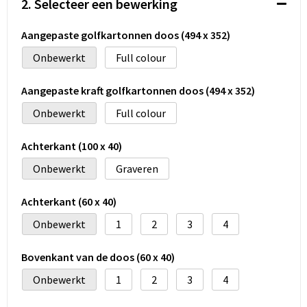
2. Selecteer een bewerking
Koeltassen en Koelboxen
Aangepaste golfkartonnen doos (494 x 352)
Accessoires voor tassen
Onbewerkt
Full colour
Strandtassen
Aangepaste kraft golfkartonnen doos (494 x 352)
Heuptassen
Onbewerkt
Full colour
Documententassen
Achterkant (100 x 40)
Onbewerkt
Graveren
Laptop hoezen en tassen
Achterkant (60 x 40)
Autotassen
Onbewerkt
1
2
3
4
Matrozentassen
Bovenkant van de doos (60 x 40)
Kledingtassen
Onbewerkt
1
2
3
4
Rugzakken