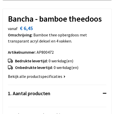
Dekens, Fleecedekens en Kussens
Schoenen
Sleutelhangers en Lanyards
Opvouwbare tassen
Kledingaccessoires
Schorten en Sloven
Snoepgoed
Promotietassen
Bancha - bamboe theedoos
€ 6,45
Gilets
Spellen voor binnen en buiten
Boodschappentassen
vanaf
Omschrijving:
Bamboe thee opbergdoos met
Restauranttextiel
Sport
Reistassen
transparant acryl deksel en 4 vakken.
Artikelnummer:
AP800472
Hoofdbescherming
Veiligheid, Auto en Fiets
Schoudertassen
Bedrukte levertijd:
0 werkdag(en)
Gehoorbescherming
Vrije tijd en Strand
Toilettassen
Onbedrukte levertijd:
0 werkdag(en)
Bekijk alle productspecificaties
Gereedschap
Koffers en Trolleys
Ademhalingsbescherming
Sporttassen
1. Aantal producten
Schoenentassen