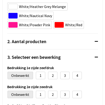
Koeltassen en Koelboxen
White/Heather Grey Melange
Accessoires voor tassen
White/Nautical Navy
Strandtassen
White/Powder Pink
White/Red
Heuptassen
2. Aantal producten
Documententassen
3. Selecteer een bewerking
Laptop hoezen en tassen
Bedrukking 1e zijde zeefdruk
Autotassen
Onbewerkt
1
2
3
4
Matrozentassen
Bedrukking 2e zijde zeedruk
Kledingtassen
Onbewerkt
1
2
3
4
Rugzakken