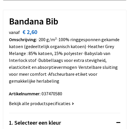
Dekens, Fleecedekens en Kussens
Schoenen
Sleutelhangers en Lanyards
Opvouwbare tassen
Kledingaccessoires
Schorten en Sloven
Snoepgoed
Promotietassen
Bandana Bib
€ 2,60
Gilets
Spellen voor binnen en buiten
Boodschappentassen
vanaf
Omschrijving:
·200 g/m² ·100% ringgesponnen gekamde
Restauranttextiel
Sport
Reistassen
katoen (gedeeltelijk organisch katoen) ·Heather Grey
Melange : 85% katoen, 15% polyester ·Babyslab van
Hoofdbescherming
Veiligheid, Auto en Fiets
Schoudertassen
Interlock stof ·Dubbellaags voor extra stevigheid,
elasticiteit en absorptievermogen ·Verstelbare sluiting
Gehoorbescherming
Vrije tijd en Strand
Toilettassen
voor meer comfort ·Afscheurbare etiket voor
gemakkelijke herlabeling
Gereedschap
Koffers en Trolleys
Artikelnummer:
037470580
Ademhalingsbescherming
Sporttassen
Bekijk alle productspecificaties
Schoenentassen
1. Selecteer een kleur