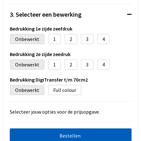
Koeltassen en Koelboxen
3. Selecteer een bewerking
Accessoires voor tassen
Bedrukking 1e zijde zeefdruk
Strandtassen
Onbewerkt
1
2
3
4
Heuptassen
Bedrukking 2e zijde zeedruk
Documententassen
Onbewerkt
1
2
3
4
Laptop hoezen en tassen
Bedrukking DigiTransfer t/m 70cm2
Onbewerkt
Full colour
Autotassen
Matrozentassen
Selecteer jouw opties voor de prijsopgave.
Kledingtassen
Bestellen
Rugzakken