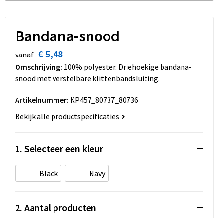
Dekens, Fleecedekens en Kussens
Schoenen
Sleutelhangers en Lanyards
Opvouwbare tassen
Kledingaccessoires
Schorten en Sloven
Snoepgoed
Promotietassen
Bandana-snood
€ 5,48
Gilets
Spellen voor binnen en buiten
Boodschappentassen
vanaf
Omschrijving:
100% polyester. Driehoekige bandana-
Restauranttextiel
Sport
Reistassen
snood met verstelbare klittenbandsluiting.
Artikelnummer:
KP457_80737_80736
Hoofdbescherming
Veiligheid, Auto en Fiets
Schoudertassen
Bekijk alle productspecificaties
Gehoorbescherming
Vrije tijd en Strand
Toilettassen
1. Selecteer een kleur
Gereedschap
Koffers en Trolleys
Ademhalingsbescherming
Sporttassen
Black
Navy
Schoenentassen
2. Aantal producten