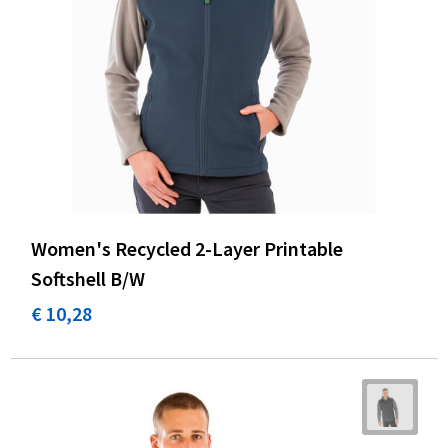
Koeltassen en Koelboxen
Accessoires voor tassen
Strandtassen
Heuptassen
Documententassen
Women's Recycled 2-Layer Printable
Laptop hoezen en tassen
Softshell B/W
Autotassen
€ 10,28
Matrozentassen
Kledingtassen
Rugzakken