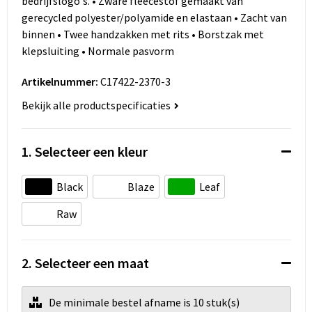
bedrijfslogo's. • Zware fleecestof gemaakt van
Koeltassen en Koelboxen
gerecycled polyester/polyamide en elastaan • Zacht van
binnen • Twee handzakken met rits • Borstzak met
Accessoires voor tassen
klepsluiting • Normale pasvorm
Strandtassen
Artikelnummer:
C17422-2370-3
Heuptassen
Bekijk alle productspecificaties
Documententassen
1. Selecteer een kleur
Laptop hoezen en tassen
Black
Blaze
Leaf
Autotassen
Raw
Matrozentassen
2. Selecteer een maat
Kledingtassen
De minimale bestel afname is 10 stuk(s)
Rugzakken