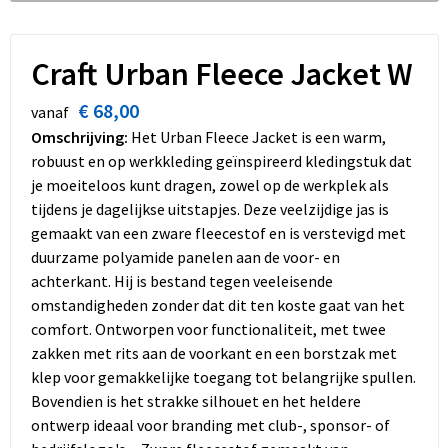
Dekens, Fleecedekens en Kussens
Schoenen
Sleutelhangers en Lanyards
Opvouwbare tassen
Kledingaccessoires
Schorten en Sloven
Snoepgoed
Promotietassen
Craft Urban Fleece Jacket W
€ 68,00
Gilets
Spellen voor binnen en buiten
Boodschappentassen
vanaf
Omschrijving:
Het Urban Fleece Jacket is een warm,
Restauranttextiel
Sport
Reistassen
robuust en op werkkleding geïnspireerd kledingstuk dat
je moeiteloos kunt dragen, zowel op de werkplek als
Hoofdbescherming
Veiligheid, Auto en Fiets
Schoudertassen
tijdens je dagelijkse uitstapjes. Deze veelzijdige jas is
gemaakt van een zware fleecestof en is verstevigd met
Gehoorbescherming
Vrije tijd en Strand
Toilettassen
duurzame polyamide panelen aan de voor- en
achterkant. Hij is bestand tegen veeleisende
Gereedschap
Koffers en Trolleys
omstandigheden zonder dat dit ten koste gaat van het
comfort. Ontworpen voor functionaliteit, met twee
zakken met rits aan de voorkant en een borstzak met
Ademhalingsbescherming
Sporttassen
klep voor gemakkelijke toegang tot belangrijke spullen.
Bovendien is het strakke silhouet en het heldere
Schoenentassen
ontwerp ideaal voor branding met club-, sponsor- of