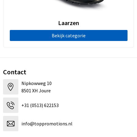
Koeltassen en Koelboxen
Accessoires voor tassen
Laarzen
Strandtassen
Bekijk categorie
Heuptassen
Documententassen
Contact
Laptop hoezen en tassen
Nipkowweg 10
8501 XH Joure
Autotassen
+31 (0513) 622153
Matrozentassen
Kledingtassen
info@toppromotions.nl
Rugzakken