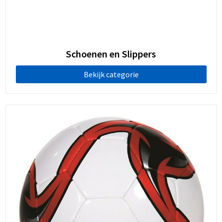
Schoenen en Slippers
Bekijk categorie