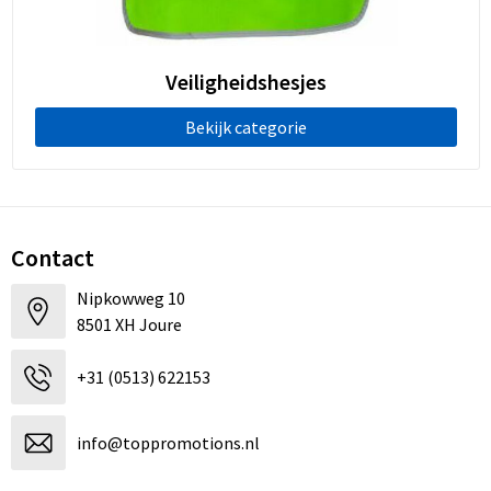
Koeltassen en Koelboxen
Accessoires voor tassen
Veiligheidshesjes
Strandtassen
Bekijk categorie
Heuptassen
Documententassen
Contact
Laptop hoezen en tassen
Nipkowweg 10
8501 XH Joure
Autotassen
+31 (0513) 622153
Matrozentassen
Kledingtassen
info@toppromotions.nl
Rugzakken