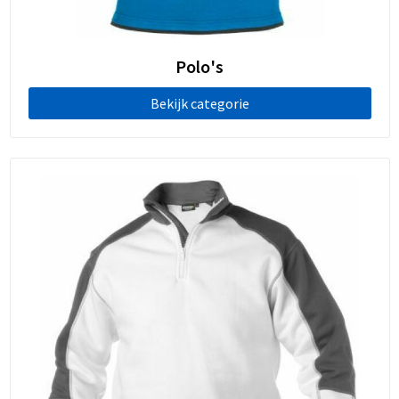
Koeltassen en Koelboxen
Accessoires voor tassen
Polo's
Strandtassen
Bekijk categorie
Heuptassen
Documententassen
Laptop hoezen en tassen
Autotassen
Matrozentassen
Kledingtassen
Rugzakken