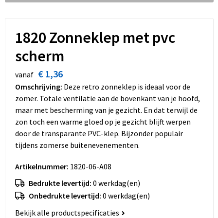
Dekens, Fleecedekens en Kussens
Schoenen
Sleutelhangers en Lanyards
Opvouwbare tassen
Kledingaccessoires
Schorten en Sloven
Snoepgoed
Promotietassen
1820 Zonneklep met pvc
scherm
Gilets
Spellen voor binnen en buiten
Boodschappentassen
€ 1,36
vanaf
Restauranttextiel
Sport
Reistassen
Omschrijving:
Deze retro zonneklep is ideaal voor de
zomer. Totale ventilatie aan de bovenkant van je hoofd,
Hoofdbescherming
Veiligheid, Auto en Fiets
Schoudertassen
maar met bescherming van je gezicht. En dat terwijl de
zon toch een warme gloed op je gezicht blijft werpen
Gehoorbescherming
Vrije tijd en Strand
Toilettassen
door de transparante PVC-klep. Bijzonder populair
tijdens zomerse buitenevenementen.
Gereedschap
Koffers en Trolleys
Artikelnummer:
1820-06-A08
Ademhalingsbescherming
Sporttassen
Bedrukte levertijd:
0 werkdag(en)
Onbedrukte levertijd:
0 werkdag(en)
Schoenentassen
Bekijk alle productspecificaties