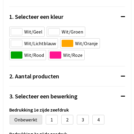
Koeltassen en Koelboxen
Accessoires voor tassen
1. Selecteer een kleur
Strandtassen
Wit/Geel
Wit/Groen
Wit/Lichtblauw
Wit/Oranje
Heuptassen
Wit/Rood
Wit/Roze
Documententassen
Laptop hoezen en tassen
2. Aantal producten
Autotassen
3. Selecteer een bewerking
Matrozentassen
Bedrukking 1e zijde zeefdruk
Kledingtassen
Onbewerkt
1
2
3
4
Rugzakken
Bedrukking 2e zijde zeedruk